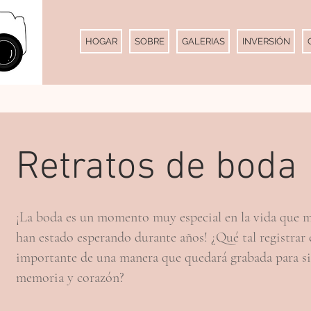
HOGAR
SOBRE
GALERIAS
INVERSIÓN
Retratos de boda
¡La boda es un momento muy especial en la vida que 
han estado esperando durante años! ¿Qué tal registrar 
importante de una manera que quedará grabada para s
memoria y corazón?